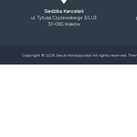
Z
I
Siedziba Kancelarii
E
ul. Tytusa Czyżewskiego 3/LU3
R
30-085 Kraków
E
J
O
N
O
Copyright © 2026
Jakub Niedopytalski
All rights reserved. Th
W
Y
M
D
L
A
K
R
A
K
O
W
A