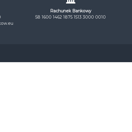
Rachunek Bankowy
0
58 1600 1462 1875 1513 3000 0010
kow.eu