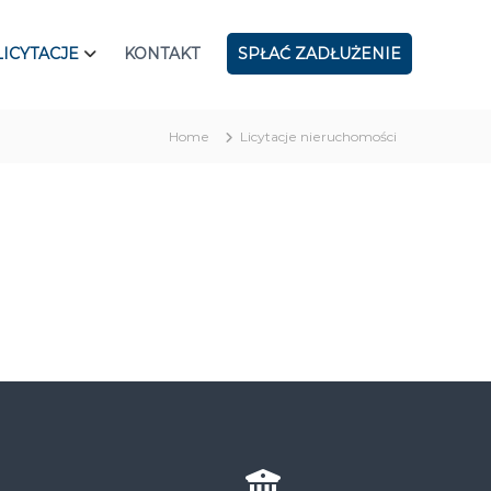
LICYTACJE
KONTAKT
SPŁAĆ ZADŁUŻENIE
Home
Licytacje nieruchomości