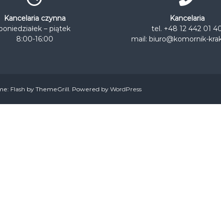
Kancelaria czynna
Kancelaria
poniedziałek – piątek
tel.
+48 12 442 01 4
8:00-16:00
mail:
biuro@komornik-kra
eme:
Flash
by ThemeGrill. Powered by
WordPress